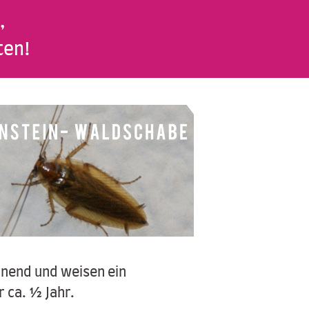
,
ten!
inend und weisen ein
 ca. ½ Jahr.