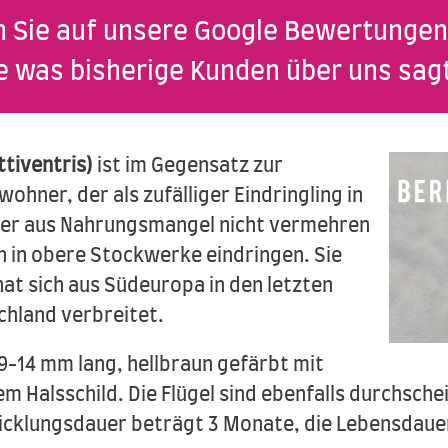
n Sie auf unsere Google Bewertungen
e was bisherige Kunden über uns sag
ttiventris)
ist im Gegensatz zur
hner, der als zufälliger Eindringling in
aber aus Nahrungsmangel nicht vermehren
ch in obere Stockwerke eindringen. Sie
at sich aus Südeuropa in den letzten
chland verbreitet.
 9-14 mm lang, hellbraun gefärbt mit
 Halsschild. Die Flügel sind ebenfalls durchsche
icklungsdauer beträgt 3 Monate, die Lebensdauer